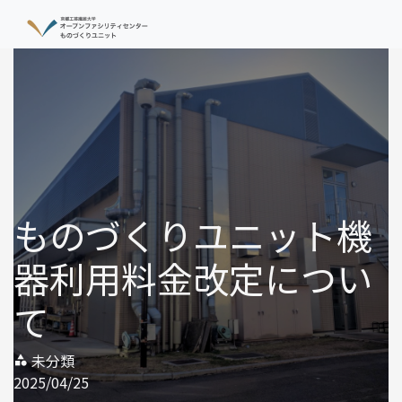
ものづくりユニット機
器利用料金改定につい
て
未分類
category
2025/04/25